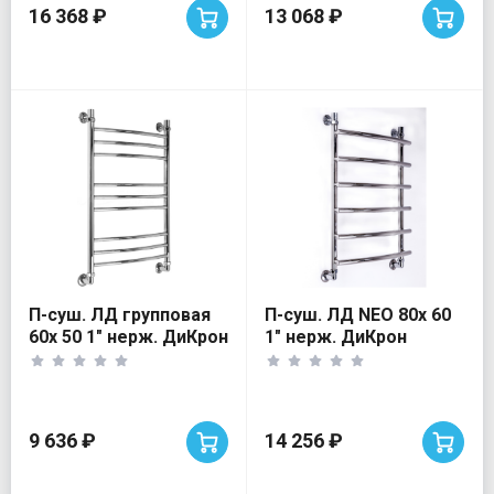
16 368 ₽
13 068 ₽
П-суш. ЛД групповая
П-суш. ЛД NEO 80х 60
60х 50 1" нерж. ДиКрон
1" нерж. ДиКрон
9 636 ₽
14 256 ₽