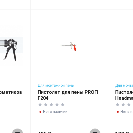
Для монтажной пены
Для монт
ерметиков
Пистолет для пены PROFI
Пистол
F204
Headma
Нет в наличии
Нет в 