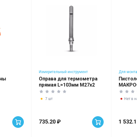
Измерительный инструмент
Для монт
ены
Оправа для термометра
Пистол
прямая L=103мм M27x2
МАКРО
300C
7 шт
Нет в 
735.20 ₽
1 532.