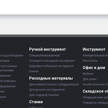
Ручной инструмент
Инструмент
и водоотведение
Специализированный
Измерительный и
ехника
Столярно-слесарный инструмент
Пистолеты
и расходные
Шарнирно-губцевый инструмент
Офис и дом
антехники
Ключи
Мебель
дование
Расходные материалы
Для дома
ой комнаты
Для климатического оборудования
Хозяйственные т
орудование
Для ручного инструмента
Складское о
ика
Для садовой техники
ухни
Оборудование дл
Станки
Пожарное оборуд
Гибочные