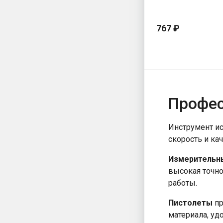
767 ₽
Профес
Инструмент ис
скорость и ка
Измерительн
высокая точно
работы.
Пистолеты
пр
материала, уд