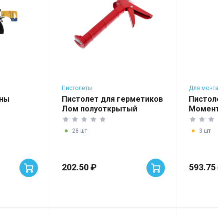
Пистолеты
Для монт
ены
Пистолет для герметиков
Пистол
Лом полуоткрытый
Момент
28 шт
3 шт
202.50 ₽
593.75