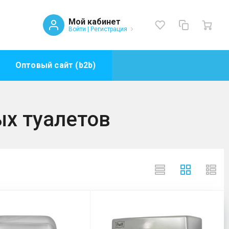
Мой кабинет
Войти
|
Регистрация
Оптовый сайт (b2b)
х туалетов
твенных туалетов