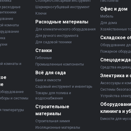
ехника
Столярно-слесарный инструмент
Пистолеты
и расходные
Шарнирно-губцевый инструмент
Офис и дом
антехники
Ключи
Мебель
дование
Расходные материалы
Для дома
ой комнаты
Для климатического оборудования
Хозяйственные т
орудование
Для ручного инструмента
Складское о
ика
Для садовой техники
ухни
Оборудование дл
Станки
Пожарное оборуд
Гибочные
Спецодежда
ой комнаты и
Промышленные компоненты
Средства индиви
Всё для сада
Электрика и 
кое
Баки и емкости
Аксессуары и ко
ие
Садовый инструмент и инвентарь
Системы безопас
оборудование
Товары для полива и
Устройства элект
иборы и системы
водоснабжения
Оборудовани
Строительные
я температуры
клининга и у
материалы
Емкости для мус
Строительная химия
Изоляционные материалы