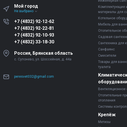
Инженерная сант
Мой город
Комплектующие 
Не выбрано
материалы для с
Котельное обору
+7 (4832) 92-12-62
Мебель для ванн
+7 (4832) 92-22-81
Отопительное об
+7 (4832) 92-10-93
Садовая сантехн
+7 (4832) 33-18-30
Сантехника для к
Санфаянс
Россия, Брянская область
Смесители
с. Супонево, ул. Шоссейная, д. 44а
Товары для ванн
туалета
Климатичес
peresvet032@gmail.com
оборудован
Вентиляционное 
Отопительные пр
отопления
Системы контрол
Крепёж
Метизы