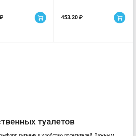
 ₽
453.20 ₽
ственных туалетов
мфорт, гигиену и удобство посетителей. Важным