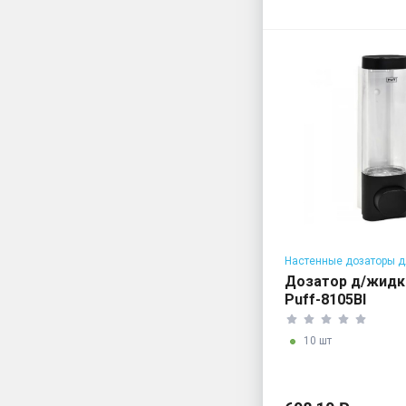
Настенные дозаторы д
мыла
Дозатор д/жидк
Puff-8105Bl
10 шт