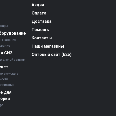
Акции
Оплата
Доставка
овары
Помощь
борудование
Контакты
я хранения
ование
Наши магазины
 и СИЗ
Оптовый сайт (b2b)
дуальной защиты
свет
мплектующие
ности
ропитания
е для
борки
ора