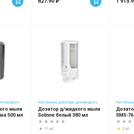
627.90 ₽
1 915.
ля жидкого
Настенные дозаторы для жидкого
Настенные
мыла
мыла
ого мыла
Дозатор д/жидкого мыла
Дозато
ка 500 мл
Solinne белый 380 мл
SMS-76
11 шт
2 шт