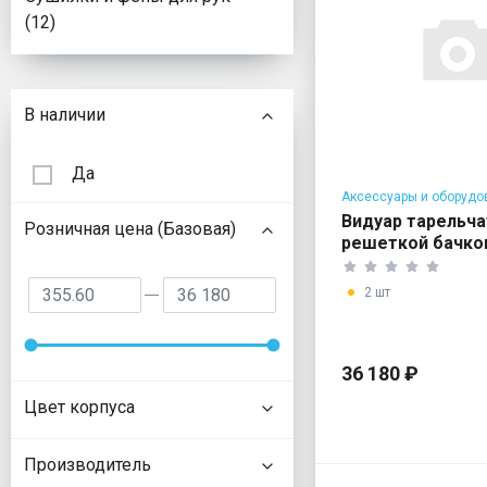
(12)
Подбор параметров
В наличии
Да
Аксессуары и оборудо
общественных туалето
Видуар тарельча
Розничная цена (Базовая)
решеткой бачко
смесит
2 шт
36 180 ₽
Цвет корпуса
Производитель