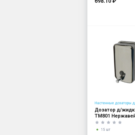
698.10 ₽
Настенные дозаторы д
мыла
Дозатор д/жидк
TM801 Нержавей
15 шт