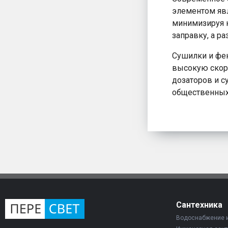
элементом явл
минимизируя 
заправку, а р
Сушилки и фе
высокую скоро
дозаторов и с
общественных
Сантехника
Водоснабжение 