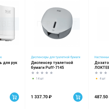
ук
Диспенсеры для туалетной бумаги
Настенные
мыла
 для рук
Диспенсер туалетной
Дозато
бумаги Puff-7145
ЛОКТЕВ
14 шт
4 шт
1 337.70 ₽
487.50