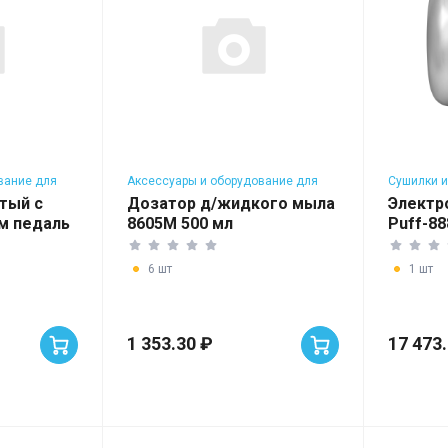
вание для
Аксессуары и оборудование для
Сушилки и
в
общественных туалетов
тый с
Дозатор д/жидкого мыла
Электр
м педаль
8605M 500 мл
Puff-88
6 шт
1 шт
1 353.30 ₽
17 473