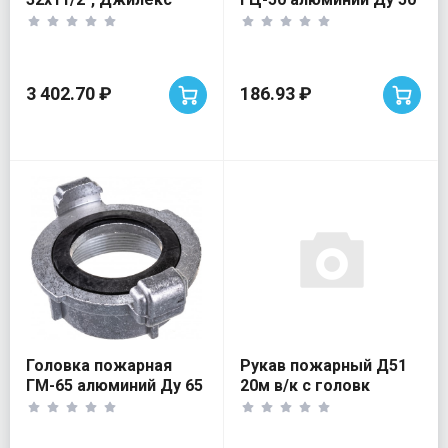
цапковая
3 402.70 ₽
186.93 ₽
Головка пожарная
Рукав пожарный Д51
ГМ-65 алюминий Ду 65
20м в/к с головк
муфтовая
ГР-50А и ствол