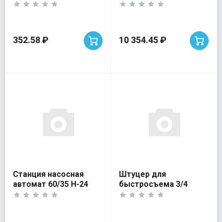
D100 бел
VALFEX нержав.
352.58 ₽
10 354.45 ₽
Станция насосная
Штуцер для
автомат 60/35 Н-24
быстросъема 3/4
VALFEX нержав.
внутр.резьба