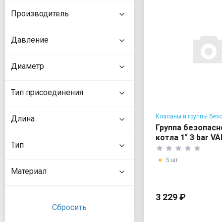
Производитель
Давление
Диаметр
Тип присоединения
Клапаны и группы без
Длина
для котлов
Группа безопасн
котла 1" 3 bar VA
Тип
бар
5 шт
Материал
3 229 ₽