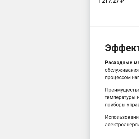
1 217.27 ₽
Эффект
Расходные ма
обслуживания
процессом наг
Преимущество 
температуры и
приборы управ
Использование
электроэнерги