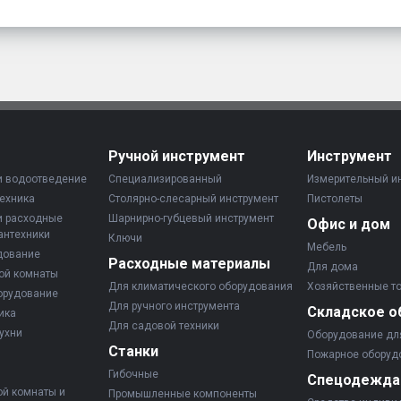
Ручной инструмент
Инструмент
и водоотведение
Специализированный
Измерительный и
ехника
Столярно-слесарный инструмент
Пистолеты
и расходные
Шарнирно-губцевый инструмент
Офис и дом
антехники
Ключи
Мебель
дование
Расходные материалы
Для дома
ой комнаты
Для климатического оборудования
Хозяйственные т
орудование
Для ручного инструмента
Складское о
ика
Для садовой техники
ухни
Оборудование дл
Станки
Пожарное оборуд
Гибочные
Спецодежда
ой комнаты и
Промышленные компоненты