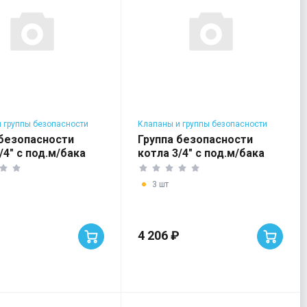
 группы безопасности
Клапаны и группы безопасности
в
для котлов
 безопасности
Группа безопасности
/4" с под.м/бака
котла 3/4" с под.м/бака
НЕРЖАВ
3 шт
₽
4 206 ₽