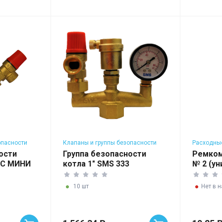
опасности
Клапаны и группы безопасности
Расходны
для котлов
водонагр
ости
Группа безопасности
Ремком
 С МИНИ
котла 1" SMS 333
№ 2 (ун
10 шт
Нет в 