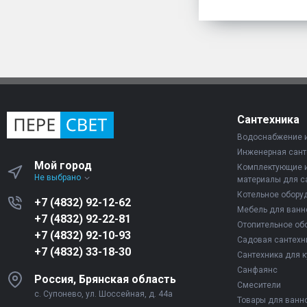
Сантехника
Водоснабжение 
Инженерная сант
Мой город
Комплектующие 
Не выбрано
материалы для с
Котельное обору
+7 (4832) 92-12-62
Мебель для ванн
+7 (4832) 92-22-81
Отопительное об
+7 (4832) 92-10-93
Садовая сантехн
+7 (4832) 33-18-30
Сантехника для к
Санфаянс
Россия, Брянская область
Смесители
с. Супонево, ул. Шоссейная, д. 44а
Товары для ванн