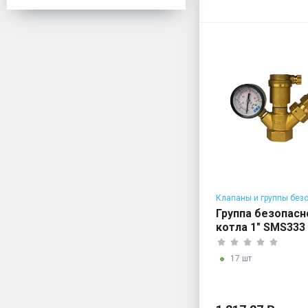
Клапаны и группы без
для котлов
Группа безопасн
котла 1" SMS333
17 шт