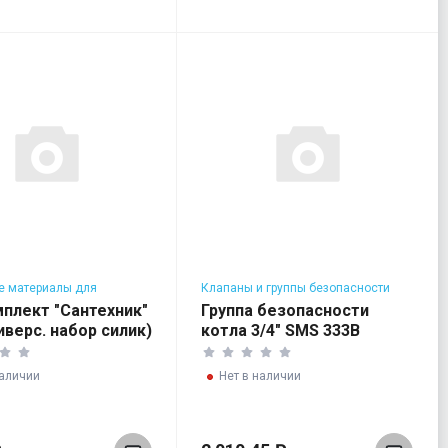
е материалы для
Клапаны и группы безопасности
евателей
для котлов
плект "Сантехник"
Группа безопасности
иверс. набор силик)
котла 3/4" SMS 333B
оснащенная
наличии
Нет в наличии