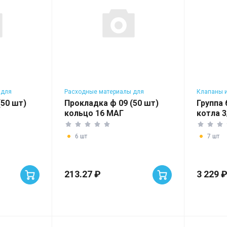
 для
Расходные материалы для
Клапаны и
водонагревателей
для котло
(50 шт)
Прокладка ф 09 (50 шт)
Группа
кольцо 16 МАГ
котла 3
Сталь
6 шт
7 шт
213.27 ₽
3 229 