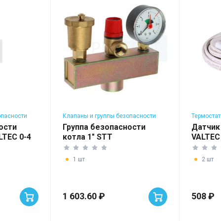
опасности
Клапаны и группы безопасности
Термостат
для котлов
и приборы
ости
Группа безопасности
Датчик
LTEC 0-4
котла 1" STT
VALTEC
1 шт
2 шт
1 603.60 ₽
508 ₽