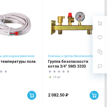
ы для водонагревателей
Клапаны и группы безопасности
 управления
для котлов
 температуры пола
Группа безопасности
котла 3/4" SMS 333D
10 шт
2 082.50 ₽