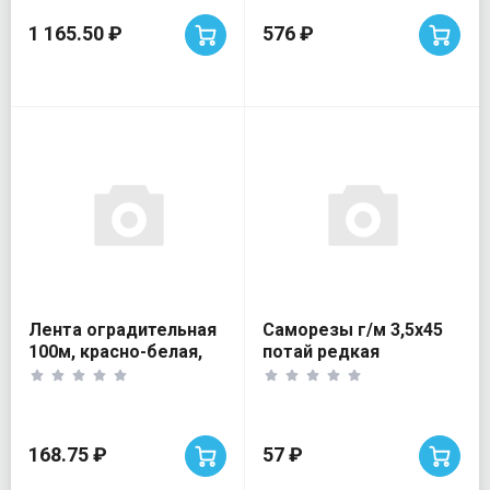
1 165.50 ₽
576 ₽
Лента оградительная
Саморезы г/м 3,5х45
100м, красно-белая,
потай редкая
ширина 7,5 толщина
рез.блистер 59шт
35мкм
168.75 ₽
57 ₽