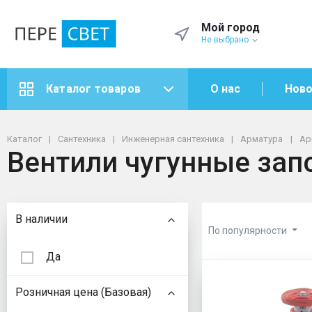
Мой город
Не выбрано
О нас
Ново
Каталог товаров
Каталог
Сантехника
Инженерная сантехника
Арматура
Ар
Вентили чугунные зап
Подбор параметров
В наличии
По популярности
Да
Вентили ч
Розничная цена (Базовая)