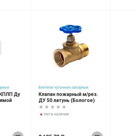
орные
Вентили чугунные запорные
.КПЛП Ду
Клапан пожарный м/рез.
рямой
ДУ 50 латунь (Бологое)
Нет в наличии