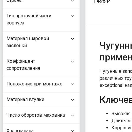
Страна
1 495 ₽
Тип проточной части
корпуса
Материал шаровой
Чугунн
заслонки
примен
Коэффицент
сопротивления
Чугунные зап
различных тру
Положение при монтаже
exceptional н
Ключев
Материал втулки
Высокая 
Число оборотов маховика
Длительн
Коррозио
Ход клапана