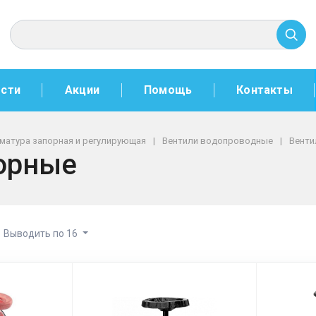
сти
Акции
Помощь
Контакты
матура запорная и регулирующая
Вентили водопроводные
Венти
орные
Выводить по 16
угунные запорные