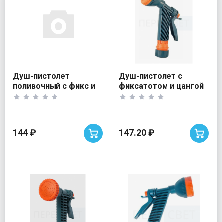
Душ-пистолет
Душ-пистолет с
поливочный с фикс и
фиксатотом и цангой
адаптером под шл.
под шланг
144 ₽
147.20 ₽