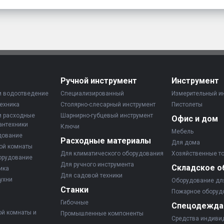
Ручной инструмент
Инструмент
и водоотведение
Специализированный
Измерительный и
ехника
Столярно-слесарный инструмент
Пистолеты
и расходные
Шарнирно-губцевый инструмент
Офис и дом
антехники
Ключи
Мебель
дование
Расходные материалы
Для дома
ой комнаты
Для климатического оборудования
Хозяйственные т
орудование
Для ручного инструмента
Складское о
ика
Для садовой техники
ухни
Оборудование дл
Станки
Пожарное оборуд
Гибочные
Спецодежда
ой комнаты и
Промышленные компоненты
Средства индиви