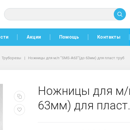
сти
Акции
Помощь
Контакты
Труборезы
Ножницы для м/п "SMS-A63"(до 63мм) для пласт.труб
-A63"(до 63мм) для пл
Ножницы для м/п
63мм) для пласт