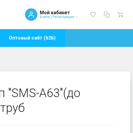
Мой кабинет
Войти
|
Регистрация
Оптовый сайт (b2b)
аст.труб
 "SMS-A63"(до
.труб