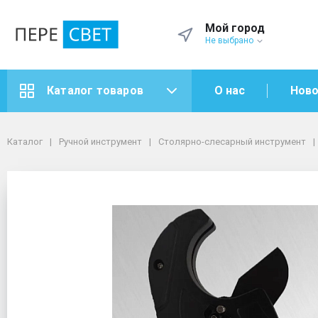
Мой город
Не выбрано
О нас
Ново
Каталог товаров
Каталог
Ручной инструмент
Столярно-слесарный инструмент
Труборезы
Каталог
Ручной инструмент
Столярно-слесарный инструмент
Ножницы для м/п "SMS-A63"(до 63мм) для пласт.труб
Ножницы для м/п "SMS