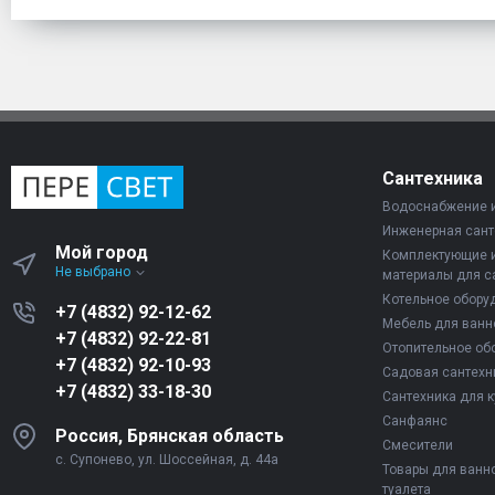
Сантехника
Водоснабжение 
Инженерная сант
Мой город
Комплектующие 
Не выбрано
материалы для с
Котельное обору
+7 (4832) 92-12-62
Мебель для ванн
+7 (4832) 92-22-81
Отопительное об
+7 (4832) 92-10-93
Садовая сантехн
+7 (4832) 33-18-30
Сантехника для к
Санфаянс
Россия, Брянская область
Смесители
с. Супонево, ул. Шоссейная, д. 44а
Товары для ванн
туалета