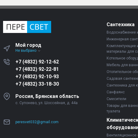
Сантехника
Водоснабжение 
Инженерная сант
Мой город
Комплектующие 
Не выбрано
материалы для с
Котельное обору
+7 (4832) 92-12-62
Мебель для ванн
+7 (4832) 92-22-81
Отопительное об
+7 (4832) 92-10-93
Садовая сантехн
+7 (4832) 33-18-30
Сантехника для к
Санфаянс
Россия, Брянская область
Смесители
с. Супонево, ул. Шоссейная, д. 44а
Товары для ванн
туалета
Климатичес
peresvet032@gmail.com
оборудован
Вентиляционное 