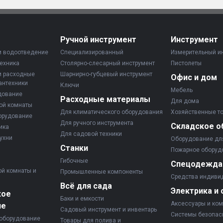
Ручной инструмент
Инструмент
и водоотведение
Специализированный
Измерительный и
ехника
Столярно-слесарный инструмент
Пистолеты
и расходные
Шарнирно-губцевый инструмент
Офис и дом
антехники
Ключи
Мебель
дование
Расходные материалы
Для дома
ой комнаты
Для климатического оборудования
Хозяйственные т
орудование
Для ручного инструмента
Складское о
ика
Для садовой техники
ухни
Оборудование дл
Станки
Пожарное оборуд
Гибочные
Спецодежда
ой комнаты и
Промышленные компоненты
Средства индиви
Всё для сада
Электрика и 
кое
Баки и емкости
Аксессуары и ко
ие
Садовый инструмент и инвентарь
Системы безопас
оборудование
Товары для полива и