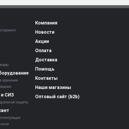
Компания
нструмент
Новости
Акции
Оплата
Доставка
овары
Помощь
борудование
Контакты
я хранения
ование
Наши магазины
 и СИЗ
Оптовый сайт (b2b)
дуальной защиты
свет
мплектующие
ности