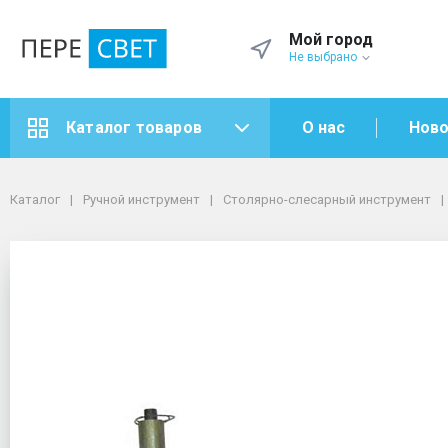
Мой город
Не выбрано
О нас
Ново
Каталог товаров
Каталог
Ручной инструмент
Столярно-слесарный инструмент
Резьбонарезной инструмент
Каталог
Ручной инструмент
Столярно-слесарный инструмент
Держатели и воротки
Плашкодержатели
Плашкодержатель с трещеткой 1/2-3/4-1
Плашкодержатель с тр