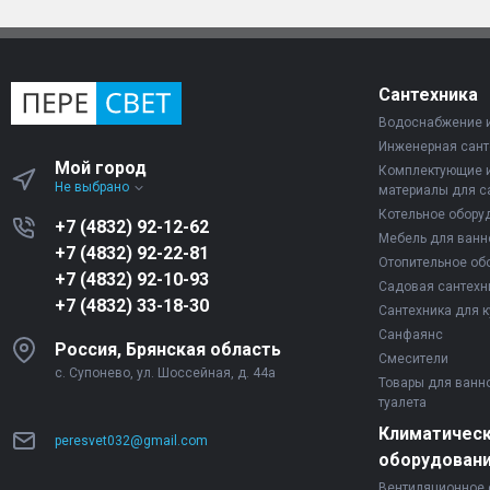
Сантехника
Водоснабжение 
Инженерная сант
Мой город
Комплектующие 
Не выбрано
материалы для с
Котельное обору
+7 (4832) 92-12-62
Мебель для ванн
+7 (4832) 92-22-81
Отопительное об
+7 (4832) 92-10-93
Садовая сантехн
+7 (4832) 33-18-30
Сантехника для к
Санфаянс
Россия, Брянская область
Смесители
с. Супонево, ул. Шоссейная, д. 44а
Товары для ванн
туалета
Климатичес
peresvet032@gmail.com
оборудован
Вентиляционное 