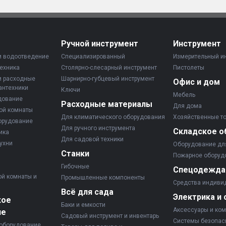
Ручной инструмент
Инструмент
и водоотведение
Специализированный
Измерительный и
ехника
Столярно-слесарный инструмент
Пистолеты
и расходные
Шарнирно-губцевый инструмент
Офис и дом
антехники
Ключи
Мебель
дование
Расходные материалы
Для дома
ой комнаты
Для климатического оборудования
Хозяйственные т
орудование
Для ручного инструмента
Складское о
ика
Для садовой техники
ухни
Оборудование дл
Станки
Пожарное оборуд
Гибочные
Спецодежда
ой комнаты и
Промышленные компоненты
Средства индиви
Всё для сада
Электрика и 
кое
Баки и емкости
Аксессуары и ко
ие
Садовый инструмент и инвентарь
Системы безопас
оборудование