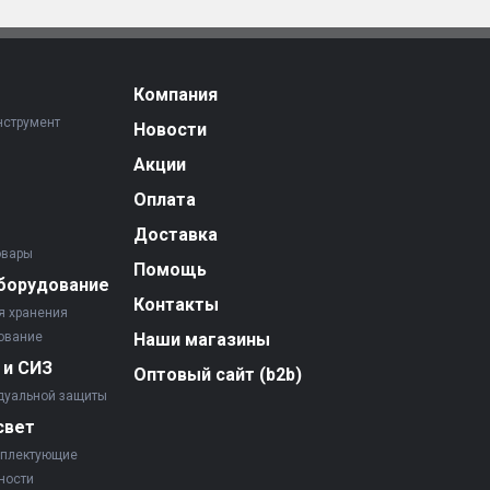
Компания
нструмент
Новости
Акции
Оплата
Доставка
овары
Помощь
борудование
Контакты
я хранения
ование
Наши магазины
 и СИЗ
Оптовый сайт (b2b)
дуальной защиты
свет
мплектующие
ности