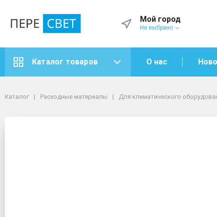
Мой город
Не выбрано
О нас
Ново
Каталог товаров
Каталог
Расходные материалы
Для климатического оборудования
Для вентиляционного оборудования
Каталог
Расходные материалы
Для климатического оборудова
Воздуховоды
Воздуховод 200 3 м
Воздуховод 200 3 м