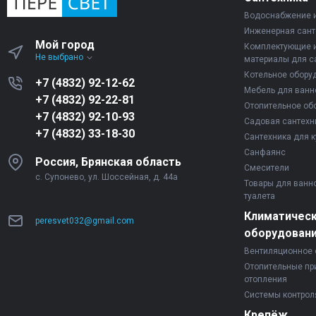
Водоснабжение 
Инженерная сант
Мой город
Комплектующие 
Не выбрано
материалы для с
Котельное обору
+7 (4832) 92-12-62
Мебель для ванн
+7 (4832) 92-22-81
Отопительное об
+7 (4832) 92-10-93
Садовая сантехн
+7 (4832) 33-18-30
Сантехника для к
Санфаянс
Россия, Брянская область
Смесители
с. Супонево, ул. Шоссейная, д. 44а
Товары для ванн
туалета
Климатичес
peresvet032@gmail.com
оборудован
Вентиляционное 
Отопительные пр
отопления
Системы контрол
Крепёж