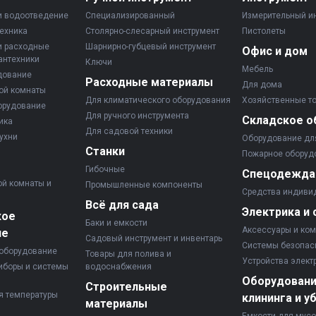
и водоотведение
Специализированный
Измерительный и
ехника
Столярно-слесарный инструмент
Пистолеты
и расходные
Шарнирно-губцевый инструмент
Офис и дом
антехники
Ключи
Мебель
дование
Расходные материалы
Для дома
ой комнаты
Для климатического оборудования
Хозяйственные т
орудование
Для ручного инструмента
Складское о
ика
Для садовой техники
ухни
Оборудование дл
Станки
Пожарное оборуд
Гибочные
Спецодежда
ой комнаты и
Промышленные компоненты
Средства индиви
Всё для сада
Электрика и 
кое
Баки и емкости
Аксессуары и ко
ие
Садовый инструмент и инвентарь
Системы безопас
оборудование
Товары для полива и
Устройства элект
иборы и системы
водоснабжения
Оборудовани
Строительные
я температуры
клининга и у
материалы