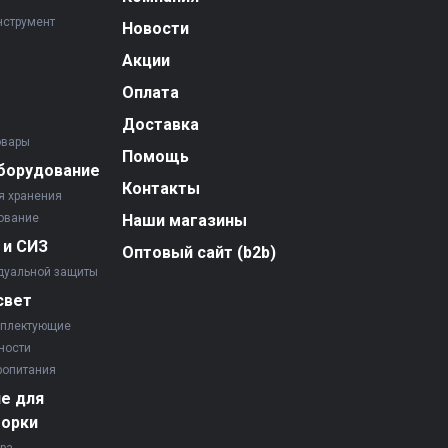
нструмент
Новости
Акции
Оплата
Доставка
овары
Помощь
борудование
Контакты
я хранения
ование
Наши магазины
 и СИЗ
Оптовый сайт (b2b)
дуальной защиты
свет
мплектующие
ности
ропитания
е для
борки