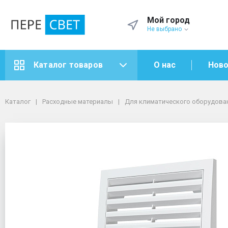
Мой город
Не выбрано
О нас
Ново
Каталог товаров
Каталог
Расходные материалы
Для климатического оборудования
Для вентиляционного оборудования
Каталог
Расходные материалы
Для климатического оборудова
Решетки вентиляционные
Решетка вент разъемная АБС 200х300 (ЭРА)
Решетка вент разъемн