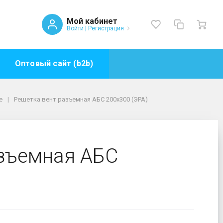
Мой кабинет
Войти
|
Регистрация
Оптовый сайт (b2b)
е
Решетка вент разъемная АБС 200х300 (ЭРА)
азъемная АБС