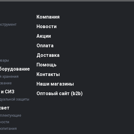
Компания
нструмент
Новости
Акции
Оплата
Доставка
овары
Помощь
борудование
Контакты
я хранения
ование
Наши магазины
 и СИЗ
Оптовый сайт (b2b)
дуальной защиты
свет
мплектующие
ности
ропитания