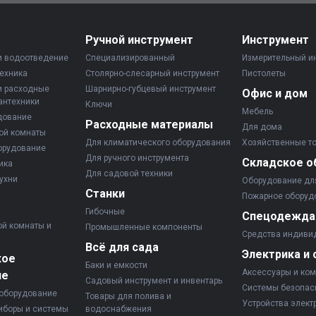
Ручной инструмент
Инструмент
и водоотведение
Специализированный
Измерительный и
ехника
Столярно-слесарный инструмент
Пистолеты
и расходные
Шарнирно-губцевый инструмент
Офис и дом
антехники
Ключи
Мебель
дование
Расходные материалы
Для дома
ой комнаты
Для климатического оборудования
Хозяйственные т
орудование
Для ручного инструмента
Складское о
ика
Для садовой техники
ухни
Оборудование дл
Станки
Пожарное оборуд
Гибочные
Спецодежда
ой комнаты и
Промышленные компоненты
Средства индиви
Всё для сада
Электрика и 
кое
Баки и емкости
Аксессуары и ко
ие
Садовый инструмент и инвентарь
Системы безопас
оборудование
Товары для полива и
Устройства элект
иборы и системы
водоснабжения