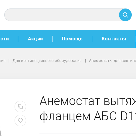
сти
Акции
Помощь
Контакты
ния
Для вентиляционного оборудования
Анемостаты для вентил
улир. с фланцем АБС D
Анемостат вытяж
фланцем АБС D1