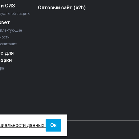
 и СИЗ
Оптовый сайт (b2b)
дуальной защиты
свет
мплектующие
ности
ропитания
е для
борки
ора
циальности данных.
Ок