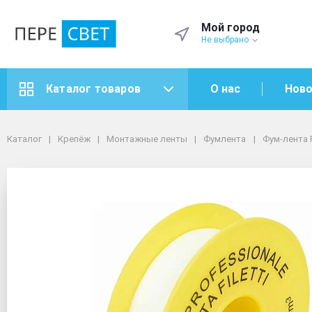
Мой город
Не выбрано
О нас
Ново
Каталог товаров
Каталог
Крепёж
Монтажные ленты
Фумлента
Каталог
Крепёж
Монтажные ленты
Фумлента
Фум-лента 
Фум-лента PROFESSIONALE 19мм х 15м х 0,2мм большая
Фум-лента PROFESSION