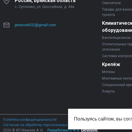
Россия, Брянская область
Смесители
с. Супонево, ул. Шоссейная, д. 44а
Товары для ванн
туалета
Климатичес
peresvet032@gmail.com
оборудован
Вентиляционное 
Отопительные пр
отопления
Системы контрол
Крепёж
Метизы
Монтажные лент
Специальный кр
Хомуты
Пользуясь сайтом, вы сог
Политика конфиденциальности
Согласие на обработку персональных данных
2026 © ИП Мамаев А. Н.
Разработано с 💙 в