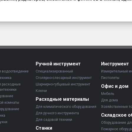
Ручной инструмент
Инструмент
и водоотведение
Специализированный
Измерительный и
ехника
Столярно-слесарный инструмент
Пистолеты
и расходные
Шарнирно-губцевый инструмент
Офис и дом
антехники
Ключи
Мебель
дование
Расходные материалы
Для дома
ой комнаты
Для климатического оборудования
Хозяйственные т
орудование
Для ручного инструмента
Складское о
ика
Для садовой техники
ухни
Оборудование дл
Станки
Пожарное оборуд