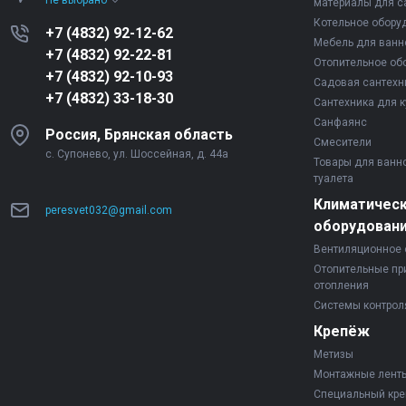
Не выбрано
материалы для с
Котельное обору
+7 (4832) 92-12-62
Мебель для ванн
+7 (4832) 92-22-81
Отопительное об
+7 (4832) 92-10-93
Садовая сантехн
+7 (4832) 33-18-30
Сантехника для к
Санфаянс
Россия, Брянская область
Смесители
с. Супонево, ул. Шоссейная, д. 44а
Товары для ванн
туалета
Климатичес
peresvet032@gmail.com
оборудован
Вентиляционное 
Отопительные пр
отопления
Системы контрол
Крепёж
Метизы
Монтажные лент
Специальный кр