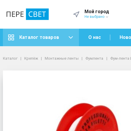
Мой город
Не выбрано
О нас
Ново
Каталог товаров
Каталог
Крепёж
Монтажные ленты
Фумлента
Каталог
Крепёж
Монтажные ленты
Фумлента
Фум-лента 
Фум-лента LEMEN 19мм*0,2мм*15 м Большая
Фум-лента LEMEN 19м