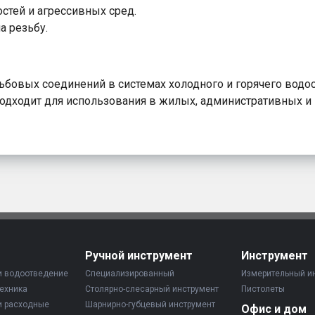
стей и агрессивных сред.
а резьбу.
бовых соединений в системах холодного и горячего водосн
дходит для использования в жилых, административных и
Ручной инструмент
Инструмент
и водоотведение
Специализированный
Измерительный и
ехника
Столярно-слесарный инструмент
Пистолеты
и расходные
Шарнирно-губцевый инструмент
Офис и дом