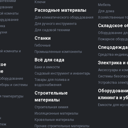
антехники
Ключи
Мебель
дование
Расходные материалы
Для дома
ой комнаты
Для климатического оборудования
Хозяйственные т
орудование
Для ручного инструмента
Складское о
ика
Для садовой техники
ухни
Оборудование дл
Станки
Пожарное оборуд
Гибочные
Спецодежда
ой комнаты и
Промышленные компоненты
Средства индиви
Всё для сада
Электрика и 
кое
Баки и емкости
Аксессуары и ко
ие
Садовый инструмент и инвентарь
Системы безопас
оборудование
Товары для полива и
Устройства элект
иборы и системы
водоснабжения
Оборудовани
Строительные
я температуры
клининга и у
материалы
Емкости для мус
Строительная химия
Изоляционные материалы
ы
Кровельные материалы
епеж
Прочие строительные материалы