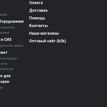
Оплата
Доставка
овары
Помощь
борудование
Контакты
я хранения
ование
Наши магазины
 и СИЗ
Оптовый сайт (b2b)
дуальной защиты
свет
мплектующие
ности
ропитания
е для
борки
ора