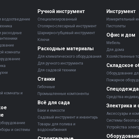
Ручной инструмент
Инструмент
и водоотведение
Специализированный
Измерительный и
ехника
Столярно-слесарный инструмент
Пистолеты
и расходные
Шарнирно-губцевый инструмент
Офис и дом
антехники
Ключи
Мебель
дование
Расходные материалы
Для дома
ой комнаты
Для климатического оборудования
Хозяйственные т
орудование
Для ручного инструмента
Складское о
ика
Для садовой техники
ухни
Оборудование дл
Станки
Пожарное оборуд
Гибочные
Спецодежда
ой комнаты и
Промышленные компоненты
Средства индиви
Всё для сада
Электрика и 
кое
Баки и емкости
Аксессуары и ко
ие
Садовый инструмент и инвентарь
Системы безопас
оборудование
Товары для полива и
Устройства элект
иборы и системы
водоснабжения
Оборудовани
Строительные