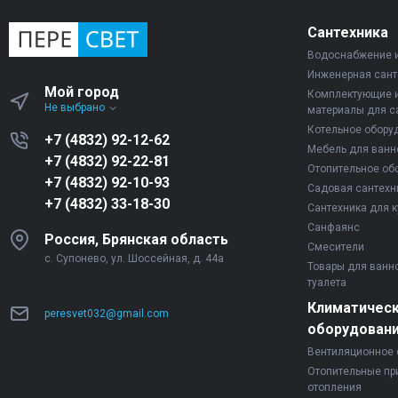
Сантехника
Водоснабжение 
Инженерная сант
Мой город
Комплектующие 
Не выбрано
материалы для с
Котельное обору
+7 (4832) 92-12-62
Мебель для ванн
+7 (4832) 92-22-81
Отопительное об
+7 (4832) 92-10-93
Садовая сантехн
+7 (4832) 33-18-30
Сантехника для к
Санфаянс
Россия, Брянская область
Смесители
с. Супонево, ул. Шоссейная, д. 44а
Товары для ванн
туалета
Климатичес
peresvet032@gmail.com
оборудован
Вентиляционное 
Отопительные пр
отопления