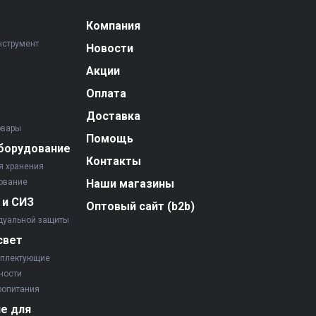
Компания
нструмент
Новости
Акции
Оплата
Доставка
овары
Помощь
борудование
Контакты
я хранения
ование
Наши магазины
 и СИЗ
Оптовый сайт (b2b)
дуальной защиты
свет
мплектующие
ности
ропитания
е для