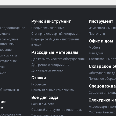
Ручной инструмент
Инструмент
и водоотведение
Специализированный
Измерительный и
ехника
Столярно-слесарный инструмент
Пистолеты
и расходные
Шарнирно-губцевый инструмент
Офис и дом
антехники
Ключи
Мебель
дование
Расходные материалы
Для дома
ой комнаты
Для климатического оборудования
Хозяйственные т
орудование
Для ручного инструмента
Складское о
ика
Для садовой техники
ухни
Оборудование дл
Станки
Пожарное оборуд
Гибочные
Спецодежда
ой комнаты и
Промышленные компоненты
Средства индиви
Всё для сада
Электрика и 
кое
Баки и емкости
Аксессуары и ко
ие
Садовый инструмент и инвентарь
Системы безопас
оборудование
Товары для полива и