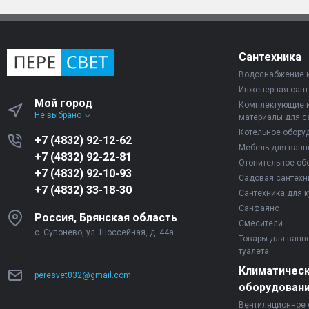
Сантехника
Водоснабжение 
Инженерная сант
Мой город
Комплектующие 
Не выбрано
материалы для с
Котельное обору
+7 (4832) 92-12-62
Мебель для ванн
+7 (4832) 92-22-81
Отопительное об
+7 (4832) 92-10-93
Садовая сантехн
+7 (4832) 33-18-30
Сантехника для к
Санфаянс
Россия, Брянская область
Смесители
с. Супонево, ул. Шоссейная, д. 44а
Товары для ванн
туалета
Климатичес
peresvet032@gmail.com
оборудован
Вентиляционное 