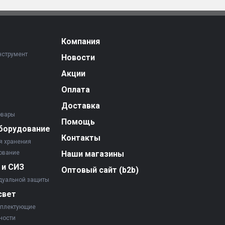
Компания
нструмент
Новости
Акции
Оплата
Доставка
овары
Помощь
борудование
Контакты
я хранения
ование
Наши магазины
 и СИЗ
Оптовый сайт (b2b)
дуальной защиты
свет
мплектующие
ности