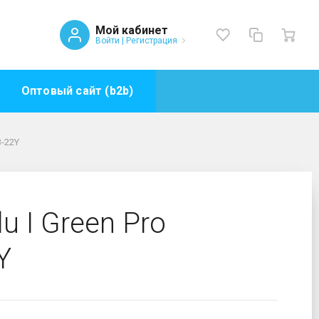
Мой кабинет
Войти
|
Регистрация
Оптовый сайт (b2b)
B-22Y
Y
u I Green Pro
Y