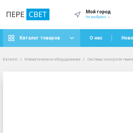
Мой город
Не выбрано
О нас
Ново
Каталог товаров
Каталог
Климатическое оборудование
Системы контроля температуры
Кондиционеры
Каталог
Климатическое оборудование
Системы контроля темп
Кондиционер Ballu I Green Pro BSAG/12 HNB-22Y
Кондиционер Ballu I Gr