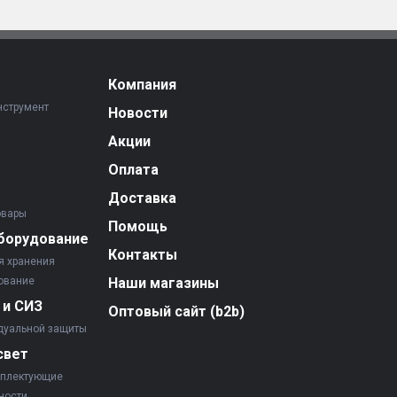
Компания
нструмент
Новости
Акции
Оплата
Доставка
овары
Помощь
борудование
Контакты
я хранения
ование
Наши магазины
 и СИЗ
Оптовый сайт (b2b)
дуальной защиты
свет
мплектующие
ности