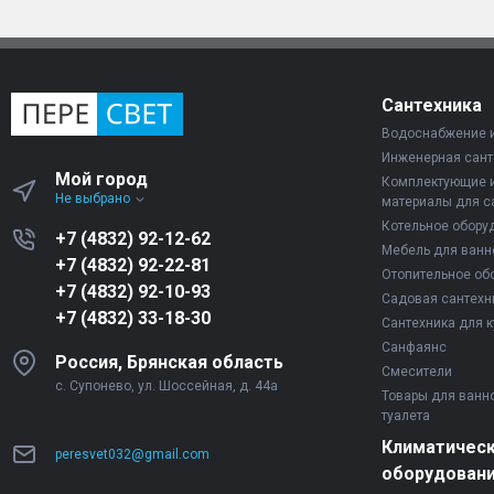
Сантехника
Водоснабжение 
Инженерная сант
Мой город
Комплектующие 
Не выбрано
материалы для с
Котельное обору
+7 (4832) 92-12-62
Мебель для ванн
+7 (4832) 92-22-81
Отопительное об
+7 (4832) 92-10-93
Садовая сантехн
+7 (4832) 33-18-30
Сантехника для к
Санфаянс
Россия, Брянская область
Смесители
с. Супонево, ул. Шоссейная, д. 44а
Товары для ванн
туалета
Климатичес
peresvet032@gmail.com
оборудован