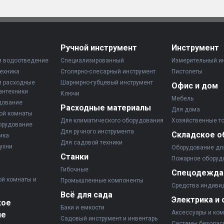
Ручной инструмент
Инструмент
и водоотведение
Специализированный
Измерительный и
ехника
Столярно-слесарный инструмент
Пистолеты
и расходные
Шарнирно-губцевый инструмент
Офис и дом
антехники
Ключи
Мебель
дование
Расходные материалы
Для дома
ой комнаты
Для климатического оборудования
Хозяйственные т
орудование
Для ручного инструмента
Складское о
ика
Для садовой техники
ухни
Оборудование дл
Станки
Пожарное оборуд
Гибочные
Спецодежда
ой комнаты и
Промышленные компоненты
Средства индиви
Всё для сада
Электрика и 
кое
Баки и емкости
Аксессуары и ко
ие
Садовый инструмент и инвентарь
Системы безопас